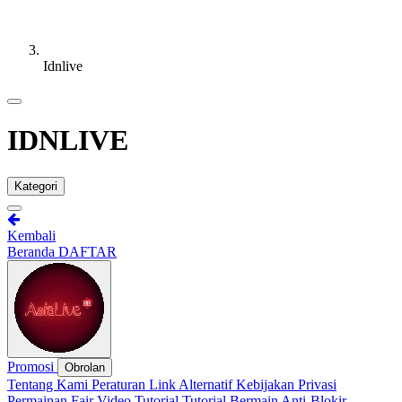
Idnlive
IDNLIVE
Kategori
Kembali
Beranda
DAFTAR
Promosi
Obrolan
Tentang Kami
Peraturan
Link Alternatif
Kebijakan Privasi
Permainan Fair
Video Tutorial
Tutorial Bermain
Anti-Blokir