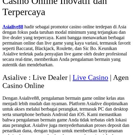
Casino Online Inovatif dan
Terpercaya
Asialive88
hadir sebagai promotor casino online terdepan di Asia
dengan fokus pada taruhan modal minimum yang terjangkau dan
live dealer yang terpercaya. Kami bangga menawarkan berbagai
permainan online dan live game yang kaya variasi, termasuk favorit
seperti Baccarat, Blackjack, Roulette, dan Sic Bo. Keunikan
Asialive terletak pada penyajian live game oleh dealer profesional
secara real-time, memberikan Anda pengalaman bermain yang
autentik dan mendebarkan.
Asialive : Live Dealer |
Live Casino
| Agen
Casino Online
Dengan Asialive88, pengalaman bermain game online kelas atas
menjadi lebih mudah dan nyaman. Platform Asialive dioptimalkan
untuk akses melalui berbagai perangkat, termasuk PC dan desktop
serta smartphone berbasis Android dan iOS. Kami memastikan
bahwa pengalaman bermain game Anda tidak terbatas oleh lokasi
atau perangkat. Asialive juga menyederhanakan proses deposit dan
penarikan dana, dengan tujuan untuk memberikan kenyamanan