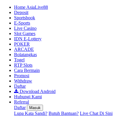
Home AsiaLive88
Deposit
Sportsbook
E-Sports
Live Casino
Slot Games
IDN E-Lottery
POKER
ARCADE
Bolatangkas
Togel
RTP Slots
Cara Bermain
Promosi
Withdraw
Daftar
Download Android
Hubungi Kami
Referral
Daftar
Masuk
Lupa Kata Sandi?
Butuh Bantuan?
Live Chat Di Sini