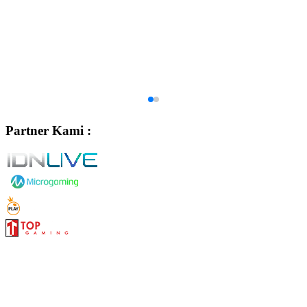
Partner Kami :